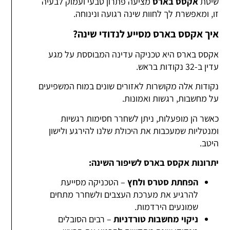
שיטת
אקסס בארס
מציעה פתרון טבעי ועמוק לבעיה
זו, ומאפשרת לך לחוות שינה רגועה ונינוחה.
איך אקסס בארס מסייע לנדודי שינה?
אקסס בארס היא טכניקה עדינה המבוססת על מגע
עדין ב-32 נקודות בראש.
נקודות אלה מקושרות לאזורים שונים במוח המשפיעים
על מחשבות, רגשות ואמונות.
כאשר הן מופעלות, ניתן לשחרר חסימות רגשיות
ומנטליות שמעכבות את היכולת שלנו להירגע ולישון
היטב.
יתרונות אקסס בארס לשיפור השינה:
הפחתת סטרס ולחץ
– הטכניקה מסייעת
להרגיע את מערכת העצבים ולשחרר מתחים
שמונעים הירדמות.
ניקוי מחשבות טורדניות
– רבים הסובלים