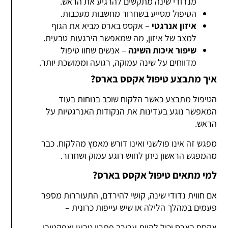
מנדודי שינה מתקשים להרגיע את הראש.
הטיפול מסייע בשחרור מחשבות מעכבות.
איזון אנרגטי
– אקסס בארס מביא את הגוף
למצב של איזון, מה שמאפשר הירגעות טבעית.
שיפור איכות השינה
– אנשים שחוו טיפול
מדווחים על שינה עמוקה, רגועה וממושכת יותר.
איך מתבצע טיפול אקסס בארס?
הטיפול מתבצע כאשר הלקוח שוכב בנוחות בעוד
המאפשר נוגע בעדינות את הנקודות האנרגטיות על
הראש.
מפגש זה אינו פולשני ואינו דורש מאמץ מהלקוח. כבר
מהמפגש הראשון ניתן לחוש רוגע עמוק ושחרור.
למי מתאים טיפול אקסס בארס?
אם חווית נדודי שינה, קושי להירדם, התעוררות מספר
פעמים במהלך הלילה או שיש עייפות כרונית –
אקסס בארס יכול להוות עבורך פתרון טבעי ואפקטיבי.