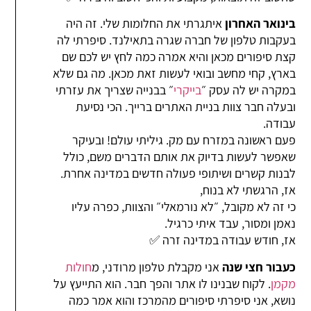
בינואר האחרון
איתגרתי את החלומות שלי. זה היה
בעקבות טלפון של חברה שגרה בתאילנד. סיפרתי לה
קצת סיפורים מכאן והיא אמרה כמה לחץ יש לכם שם
בארץ, קחי מחשב ובואי לעשות זאת מכאן. מה גם שלא
במקרה יש לה עסק ״
בייקרי
״ בבנייה שצריך את עזרתי
ובעלה חבר צוות בניית האתרים ברייך. הכי נסיעת
עבודה.
פעם ראשונה במזרח עם מק. גיליתי עולם! ובעיקר
שאפשר לעשות בדיוק את אותם הדברים משם, כולל
לבנות קשרים ושיתופי פעולה חדשים במדינה אחרת.
אז, הרגשתי לא בנוח,
כי זה לא מקובל, ״לא נורמאלי״ והצוות, כפרה עליו
נאמן ומסור, עבד איתי כרגיל.
אז, חודש עבודה במדינה זרה ✅
כעבור חצי שנה
אני מקבלת טלפון מרודני, מ
חולות
מקמן
. לקוח שבנינו לו אתר והפך חבר. הוא התייעץ על
נושא, אני סיפרתי סיפורים מהמרכז והוא אמר כמה