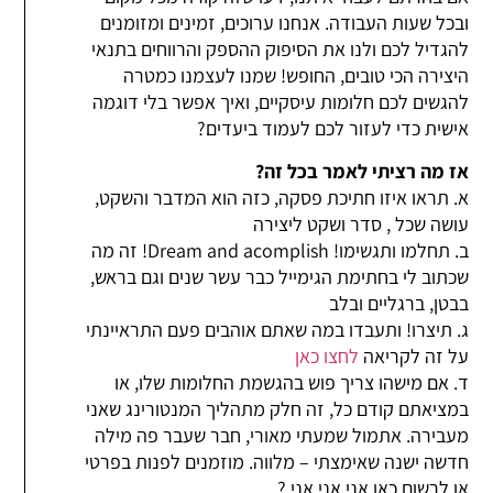
ובכל שעות העבודה. אנחנו ערוכים, זמינים ומזומנים
להגדיל לכם ולנו את הסיפוק ההספק והרווחים בתנאי
היצירה הכי טובים, החופש! שמנו לעצמנו כמטרה
להגשים לכם חלומות עיסקיים, ואיך אפשר בלי דוגמה
אישית כדי לעזור לכם לעמוד ביעדים?
אז מה רציתי לאמר בכל זה?
א. תראו איזו חתיכת פסקה, כזה הוא המדבר והשקט,
עושה שכל , סדר ושקט ליצירה
ב. תחלמו ותגשימו! Dream and acomplish! זה מה
שכתוב לי בחתימת הגימייל כבר עשר שנים וגם בראש,
בבטן, ברגליים ובלב
ג. תיצרו! ותעבדו במה שאתם אוהבים פעם התראיינתי
על זה לקריאה
לחצו כאן
ד. אם מישהו צריך פוש בהגשמת החלומות שלו, או
במציאתם קודם כל, זה חלק מתהליך המנטורינג שאני
מעבירה. אתמול שמעתי מאורי, חבר שעבר פה מילה
חדשה ישנה שאימצתי – מלווה. מוזמנים לפנות בפרטי
או לרשום כאן אני אני אני ?