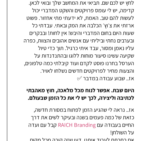
לחץ יש לכם שם. תביאי את המחשב שלך ובואי לכאן.
קדימה, יש לי עומס פרויקטים והשקט המדברי יכול
לעשות להם טוב. האמת, לא ידעתי מתי אחזור. פשוט
ארזתי את צ׳וץ׳ הכלבה את המק ובאתי. עבדתי כל
שעות היום בחום המדברי והיבש! אין לחות! ובבקרים
ובערבים נחתי וביליתי עם אנשים אהובים והצוות, כפרה
עליו נאמן ומסור, עבד איתי כרגיל. תוך כדי טיול
שקיעה עשינו סיעור מוחות ללוגו ובהתנדנדות על
הערסל בחרנו פוסט לקדם ועוד קיבלתי כמה טלפונים,
והצעות מחיר לפרויקטים חדשים נשלחו לאויר.
אז.. שבוע עבודה במדבר ✅
היום שבת. אפשר לנוח מכל מלאכה, חוץ מאהבתי
לכתיבה וליצירה, לכך יש לי את כל הזמן שבעולם.
אז.. נראה לי שהגיע הזמן לפתוח במסורת חדשה,
כזאת של כמה פעמים בשנה ובעיקר לשים את דרך
החיים בעבודה עם
RAICH Branding
קבל עם ועדה
על השולחן!
אם בחרתם לעבוד איתנו, דעו שזה קורה מכל מקום