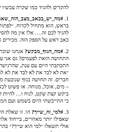
להקדים ולהגיד כמו שקרה עכשיו ש
1.
#מה_יש_בכאב_מצב_הזה_שאני
בראש, הוא מתחיל לקדוח. ״לפתור״ 
להגיד לכם זה…. אל! אין מה להסי
כאב ראש על הספק הזה. מכירים 
2.
#מה_הגוף_מבקש?
אנחנו שוכחי
התחושה הזאת לפעמים? גם אני עם כ
התכתבתי היום עם ענת, שהרגישה ד
״את לא לבד את לא לבד את לא ל
חברים. זה תחושה בגוף שנובעת מ
– מים, אוכל, מנוחה. או פשוט ל
ביקש קצת שקט, לנוח ו… להיות לבד
כי התייבשתי היום בשמש ועם המר
3.
#למי_זה_שייך?
הו. זו שאלת השא
שאפילו יותר מאחרים, בייחוד אלו ע
אולי תשאלו ״למי הוא שייך?״ בהר