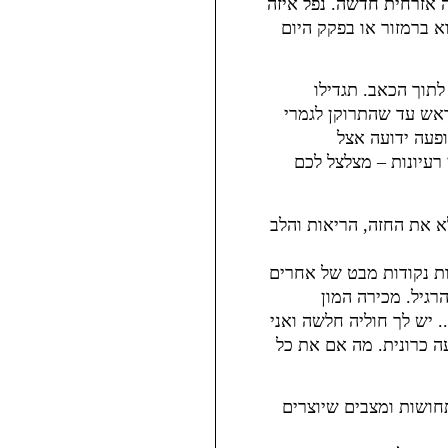
 אזרחית חדשה. נפל איזה
על ההוא ברמזור או בפקק היום
תוך הכאב. תגדילו
הראש עד שהתרוקן לגמרי
ופעה ידועה אצל
וי רעיונות – מצלצל לכם
 את החזה, הריאות והלב
ות נקודות מבט של אחרים
רגיל. מכירה המון
 יש לך חוליה חלשה ואני
עה כרונית. מה אם את כל
חושות ומצבים שיוצרים