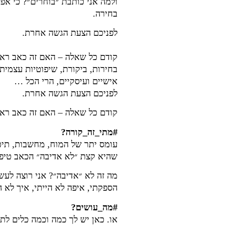
ולמה אני כותבת ״בוחרים״? כי אפ
בחירה.
לפניכם הצעת הגשה אחרת.
קודם כל שאלה – האם זה כאב ראש 
בחירות, ביקורת, שיפוטיות עצמית,
אישיים ועיסקיים, הרי הכל …
לפניכם הצעת הגשה אחרת.
קודם כל שאלה – האם זה כאב ראש
#מתי_זה_קורה?
עומס יתר של המוח, מחשבות, תיכנו
שהיא קצת ״לא אדיבה״ הכאב טיפה ח
מה זה לא ״אדיבה״? אני רוצה לעש
הספקתי, איפה לא הייתי, איך לא הייתי, fomo. מכירים? (Fear of missing out) תופעה יד
#מה_עושים?
או. כאן יש לך כמה וכמה כלים לת