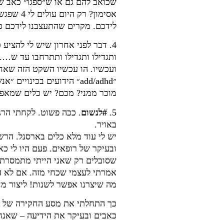
שכואב להם גם או ש״ספגו״ כאב ש
אסימון?
לידכם. מקרים שהתעצבנו לידכם כ
4. דבר לפני אחרון שיש לי להציע כאן, כי יש לי עוד מלא, הוא –
ותגדילו ותגדילו ותתרחבו עד ש…..
ועכשיו. הו עכשיו השקט הזה שאחר
״add/adhd״ הידועים בכינו
מוכר ממני? מכם? יש כלים שמאפשר
5.
#לנשום
. ככה פשוט. לקחתי הר
באויר.
יש לי עוד מלא כלים בארסנל. הרש
ובעיקר של רופאים. פעם היו לי כ
שסובלים רק שאני הייתי מתמסרת א
אמרתי לעצמי שכחי מזה. אם לא היה
מה שיצרנו אפשר לשנות! ליצור מ
כך התחלתי את מסע החקירה של הגו
כאבים ובעיקר את הידיעה – שאנח