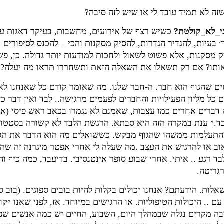
זה לא תמיד עובד לי או שיש לזה סיבה?
_לא_קולטת?
כשיש רצף של אירועים, מחשבות, בעיקר דאגות ע
בעיות, להגדיר הגדרות, להסיק מסקנות והכי – להכנס לסיפורים ו
ק מסקנות, אלא פשוט לשאול ולחכות למודעות יותר גדולה. כן, פש
אותו? אם רק תשאלו את השאלה הזאת ותשחררו תראו מה יעלה?
ם שהגוף הוא חבר. ה-חבר שלנו. מה שאומר קודם כל שאנחנו לא
ל מליון הפעילויות והחברים לפעמים מרגישה.. לבד ואין דבר כזה
ברים אחרים כמו עצבות, שאמנם לא נגמרו בכאב ראש פיסי (אני
בד.״ ענת במקרה הזה היא סבתא. הרגשת הלבד לא קשורה בסטטו
התעלמות ממשהו שהגוף מבקש. כששואלים מה הוא הדבר את הגוף
כאוב או להרגיש את העצב .מה שעלה לי אחרי אפטר מיגרנה זה ש
 רגע .. איתי. אחרי שבוע סופר אינטנסיבי. בדיעבד, כמה כיף והכ
גריטה.
לות. הידעתם? אנחנו יכולים בקלות להיות בובים ספוגים. (בוב ספ
ם .. היכולות הטיפוליות. או הרגישים במיוחד. אז, לפני שאנו ״קו
בה מקרים נגלה שבמהלך היום, השבוע, החיים יש כמה אנשים שפגש