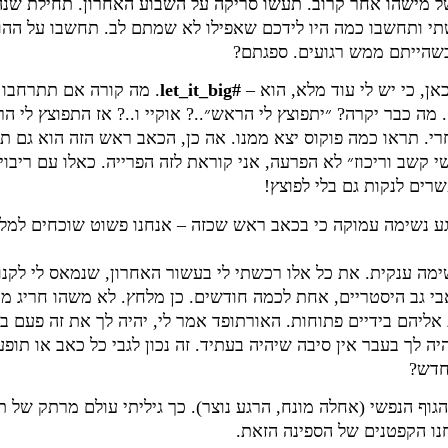
ל מישהו אחר קרוב. תעשו סריקה על השבוע האחרון. תחילת שנה
 רק היום עולים לי 4 שפגשתי ותחשבו כמה היו לידכם שאפילו לא שמתם לב. תחשבו 
שהייתם ממש רגועים. ספגתם?
#let_it_big
. מה קורה אם תתרחבו ל
 מה כבר יקרה? ״יתפוצץ לי הראש״..? אוקיי ו..? אז התפוצץ לי 
י. תראו כמה פוקוס יצא ממנו. אה כן, הכאב ראש הזה הוא גם ת
יים ״אנשי קשב וריכוז״ לא הפרעה, אני קוראת לזה הפרייה. כאלו עם ריב
ים לנקות גם בלי לפוצץ!
גע נשימה עמוקה כי בכאב ראש שכזה – אנחנו פשוט שוכחים למלא
ימה ענקית. את כל אלו רכשתי לי בעשור האחרון, שנמאס לי לקנ
אבי גב היסטריים, אחת לכמה חודשים. כן מלחץ. לא משהו חריג מה
ליהם בידיים פתוחות. האורתופד אמר לי, יהיה לך את זה פעם ב..
 לך בעבר אין סיבה שיהיה בעתיד. זה נכון לגבי כל כאב או תופ
חדש?
ף הנפשי (אחלה מונח, הרגע נוצר). כך גיליתי עולם מרתק של ת
נו הקפטנים של הספינה הזאת.