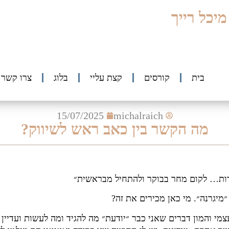
יכל רייך
בית
קורסים
קצת עליי
בלוג
צרו קשר
15/07/2025
michalraich
מה הקשר בין כאב ראש לשיווק?
ורות… לקום מחר בבוקר ולהתחיל מבראשית״
״מיגרנה״. מי כאן מכירים את זה?
י והמון דברים שאני כבר ״יודעת״ מה להגיד ומה לעשות ועדיין ג