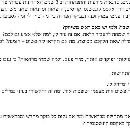
המסע עבר דרך שיטת גרינברג 3 שנים, סדנאות מודעות והתפתחות ו
ים דרך אקסס קונסשנס. קורסים, הרצאות וסדנאות שאני משתתפ
יבור פנימי עמוק וכנה ובעיקר הפרדה בין מה שייך לי ומה לסביבה.
שבי? ולמי יש כאב ראש משיווק?
בה שמחה להעביר הלאה. אם זה עזר לי, למה שלא אציע גם לכם?
מילה שאת חלקכם מכווצת. מה אם תקראו לזה פשוט – הזמנה? לכל
יקות״ ״פוקדים אותו״, מידי פעם. ולמה שמתי מרחאות? כי עזבו
התחושות.
מדויק לי.
פשוט זזות מעצמן ושופכות אור. ומה זה ״תקשור״ בעיני במילים 
אני מתחילה מבראשית ומה אם נקום כל בוקר מחדש ומבראשית ע
פוק״ באקסס קונשסנסית ?