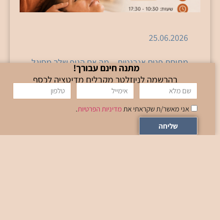
25.06.2026
מתיחת פנים אנרגטית – מה אם הגוף שלך מסוגל
מתנה חינם עבורך!
ליותר? בשנים האחרונות יותר ויותר אנשים מחפשים
בהרשמה לניוזלטר מקבלים מדיטציה לכסף
דרכים עדינות, טבעיות ומודעות ליצור שינוי בגוף
ובפנים –
אני מאשר/ת שקראתי את
מדיניות הפרטיות
.
קרא עוד
שליחה