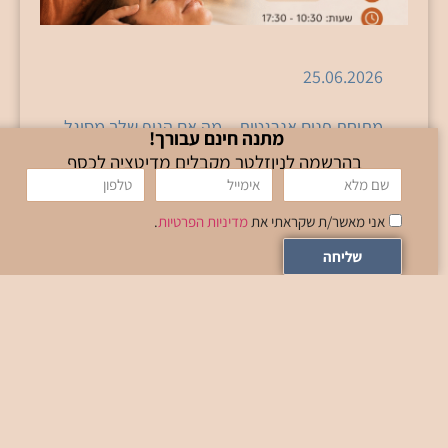
25.06.2026
מתיחת פנים אנרגטית – מה אם הגוף שלך מסוגל
מתנה חינם עבורך!
ליותר? בשנים האחרונות יותר ויותר אנשים מחפשים
בהרשמה לניוזלטר מקבלים מדיטציה לכסף
דרכים עדינות, טבעיות ומודעות ליצור שינוי בגוף
ובפנים –
אני מאשר/ת שקראתי את
מדיניות הפרטיות
.
קרא עוד
שליחה