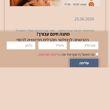
25.06.2026
מתיחת פנים אנרגטית – מה אם הגוף שלך מסוגל
מתנה חינם עבורך!
ליותר? בשנים האחרונות יותר ויותר אנשים מחפשים
בהרשמה לניוזלטר מקבלים מדיטציה לכסף
דרכים עדינות, טבעיות ומודעות ליצור שינוי בגוף
ובפנים –
אני מאשר/ת שקראתי את
מדיניות הפרטיות
.
קרא עוד
שליחה